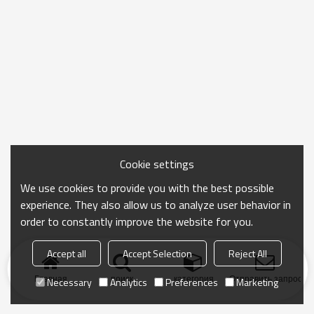
Cookie settings
We use cookies to provide you with the best possible
experience. They also allow us to analyze user behavior in
order to constantly improve the website for you.
Accept all
Accept Selection
Reject All
Главная
поиск
категория
Отправить запрос
Necessary
Analytics
Preferences
Marketing