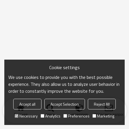
Cookie settings
We use cookies to provide you with the best possible
experience. They also allow us to analyze user behavior in
order to constantly improve the website for you.
Accept all
Accept Selection
Reject All
Главная
поиск
категория
Отправить запрос
Necessary
Analytics
Preferences
Marketing