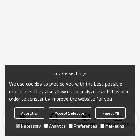
Cookie settings
We use cookies to provide you with the best possible
experience. They also allow us to analyze user behavior in
order to constantly improve the website for you.
Accept all
Accept Selection
Reject All
Главная
поиск
категория
Отправить запрос
Necessary
Analytics
Preferences
Marketing