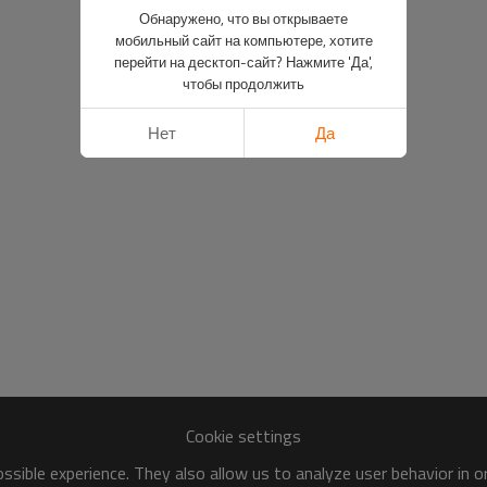
Обнаружено, что вы открываете
мобильный сайт на компьютере, хотите
перейти на десктоп-сайт? Нажмите 'Да',
чтобы продолжить
Нет
Да
Cookie settings
sible experience. They also allow us to analyze user behavior in 