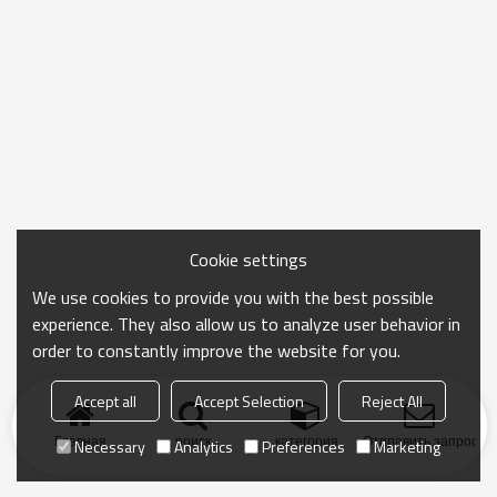
Cookie settings
We use cookies to provide you with the best possible
experience. They also allow us to analyze user behavior in
order to constantly improve the website for you.
Accept all
Accept Selection
Reject All
Главная
поиск
категория
Отправить запрос
Necessary
Analytics
Preferences
Marketing