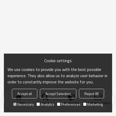
Cookie settings
We use cookies to provide you with the best possible
experience. They also allow us to analyze user behavior in
order to constantly improve the website for you.
Accept all
Accept Selection
Reject All
Главная
поиск
категория
Отправить запрос
Necessary
Analytics
Preferences
Marketing