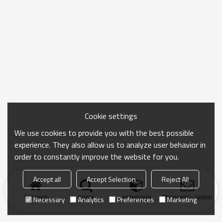
Cookie settings
We use cookies to provide you with the best possible
experience. They also allow us to analyze user behavior in
order to constantly improve the website for you.
Accept all
Accept Selection
Reject All
Главная
поиск
категория
Отправить запрос
Necessary
Analytics
Preferences
Marketing