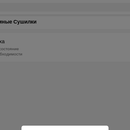
умные Сушилки
ха
состояние
еобходимости