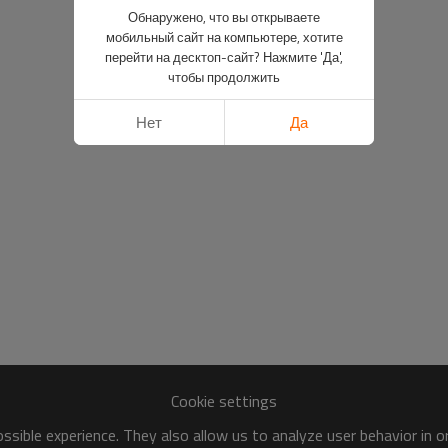
Обнаружено, что вы открываете
мобильный сайт на компьютере, хотите
перейти на десктоп-сайт? Нажмите 'Да',
чтобы продолжить
Нет
Да
Cookie settings
sible experience. They also allow us to analyze user behavior in 