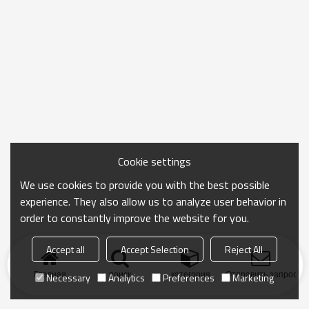
Cookie settings
We use cookies to provide you with the best possible
experience. They also allow us to analyze user behavior in
order to constantly improve the website for you.
Accept all
Accept Selection
Reject All
Главная
поиск
категория
Отправить запрос
Necessary
Analytics
Preferences
Marketing