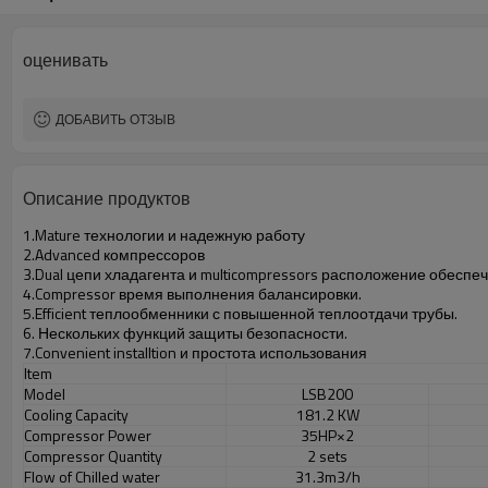
оценивать
ДОБАВИТЬ ОТЗЫВ
Описание продуктов
1.Mature
технологии
и надежную работу
2.Advanced
компрессоров
3.Dual
цепи
хладагента
и
multicompressors
расположение
обеспеч
4.Compressor
время выполнения
балансировки.
5.Efficient
теплообменники
с повышенной
теплоотдачи
трубы
.
6.
Нескольких
функций защиты
безопасности.
7.Convenient
installtion
и простота использования
Item
Model
LSB200
Cooling Capacity
181.2 KW
Compressor Power
35HP×2
Compressor Quantity
2 sets
Flow of Chilled water
31.3m3/h