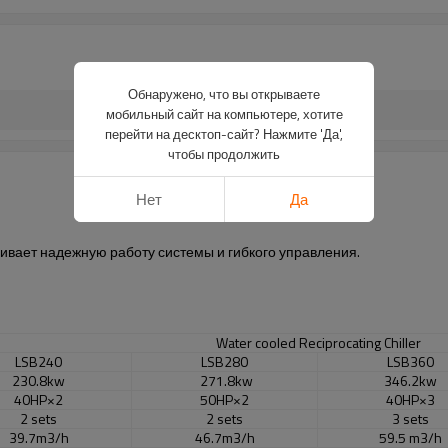
Обнаружено, что вы открываете
мобильный сайт на компьютере, хотите
перейти на десктоп-сайт? Нажмите 'Да',
чтобы продолжить
Нет
Да
ивает надежную работу
системы
и гибкого
управления.
Water cooled Reciprocating Chiller
LSB240
LSB280
LSB360
230.8kw
271.8kw
346.2kw
40HP×2
50HP×2
40HP×3
2 sets
2 sets
3 sets
39.7m3/h
46.7m3/h
59.5 m3/h