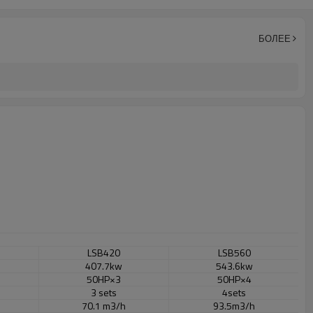
БОЛЕЕ
LSB420
LSB560
407.7kw
543.6kw
50HP×3
50HP×4
3 sets
4sets
70.1 m3/h
93.5m3/h