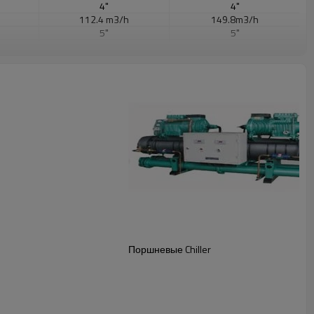
4"
4"
112.4 m3/h
149.8m3/h
5"
5"
4800×1050
4500×1250
×1550
×1600
3100kg
3800kg
Поршневые Chiller