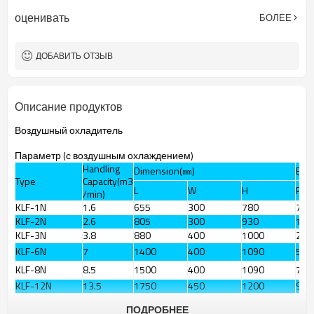
оценивать
БОЛЕЕ
ДОБАВИТЬ ОТЗЫВ
Описание продуктов
Воздушный
охладитель
Параметр (
с воздушным охлаждением)
Handling
Dimension(㎜)
Elec
Type
Capacity(m3
L
W
H
Pow
/min)
KLF-1N
1.6
655
300
780
78
KLF-2N
2.6
805
300
930
120
KLF-3N
3.8
880
400
1000
260
KLF-6N
7
1400
400
1090
520
KLF-8N
8.5
1500
400
1090
716
KLF-12N
13.5
1750
450
1200
900
ПОДРОБНЕЕ